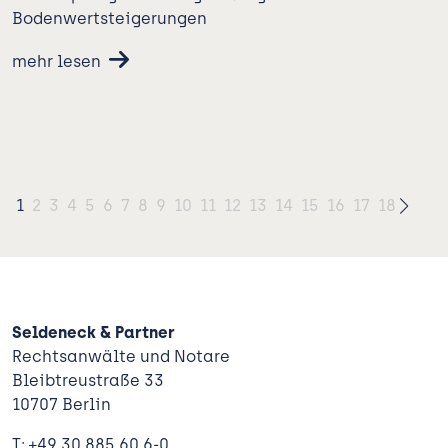
Bodenwertsteigerungen
mehr lesen
1
2
3
4
5
6
7
8
9
10
11
12
13
14
15
16
17
18
Seldeneck & Partner
Rechtsanwälte und Notare
Bleibtreustraße 33
10707 Berlin
T: +49 30 885 60 6-0