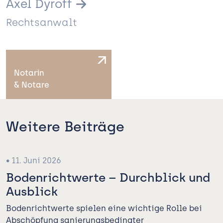
Axel Dyroff
Kanzlei
Rechtsanwalt
Expertise
 Bauen
Team
Notarin
und Verwalten
Aktuelles
& Notare
Notare
Karriere
Kontakt
Weitere Beiträge
Notarformulare
• 11. Juni 2026
Bodenrichtwerte – Durchblick und
Ausblick
Bodenrichtwerte spielen eine wichtige Rolle bei
Abschöpfung sanierungsbedingter