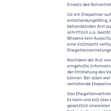
Einsatz des Notvertre
Ist ein Ehepartner au
entscheidungsfähig, 
behandelnden Arzt au
schriftlich u.a. bestä
Wissens kein Ausschlu
eine Vollmacht verfüg
Ehegattenvertretungsr
Nachdem der Arzt von
eingeholte Informati
der Entstehung des Ve
Planen und Bauen
können. Bei allen we
vertretende Ehepartn
Vermieten und Verwalten
Notarin & Notare
Das Ehegattenvertretu
Es kann und soll also
gesetzlich ansonsten 