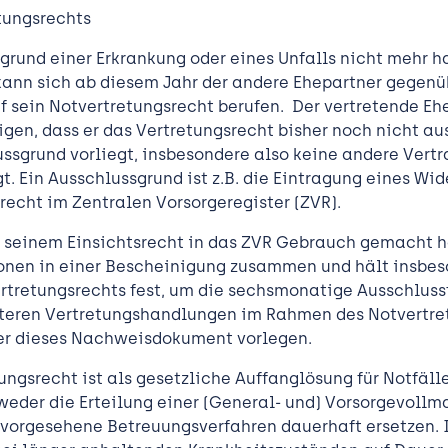
tungsrechts
fgrund einer Erkrankung oder eines Unfalls nicht mehr 
kann sich ab diesem Jahr der andere Ehepartner gegen
f sein Notvertretungsrecht berufen. Der vertretende Eh
tigen, dass er das Vertretungsrecht bisher noch nicht a
ssgrund vorliegt, insbesondere also keine andere Vert
t. Ein Ausschlussgrund ist z.B. die Eintragung eines Wi
echt im Zentralen Vorsorgeregister (ZVR).
 seinem Einsichtsrecht in das ZVR Gebrauch gemacht ha
onen in einer Bescheinigung zusammen und hält insbes
rtretungsrechts fest, um die sechsmonatige Ausschluss
iteren Vertretungshandlungen im Rahmen des Notvertre
er dieses Nachweisdokument vorlegen.
ngsrecht ist als gesetzliche Auffanglösung für Notfäll
 weder die Erteilung einer (General- und) Vorsorgevoll
vorgesehene Betreuungsverfahren dauerhaft ersetzen. I