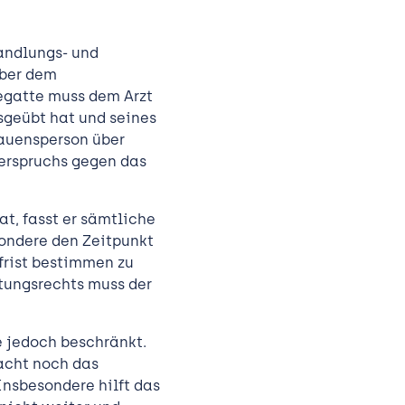
handlungs- und
über dem
egatte muss dem Arzt
usgeübt hat und seines
rauensperson über
derspruchs gegen das
t, fasst er sämtliche
ondere den Zeitpunkt
frist bestimmen zu
tungsrechts muss der
e jedoch beschränkt.
macht noch das
nsbesondere hilft das