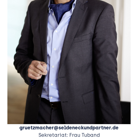
Kanzlei
Expertise
 Bauen
Team
gruetzmacher@seldeneckundpartner.de
Sekretariat: Frau Tuband
und Verwalten
Aktuelles