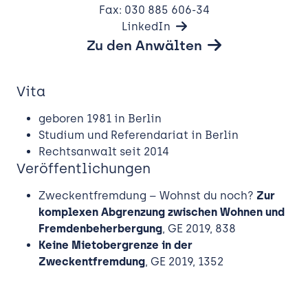
Kanzlei
Fax: 030 885 606-34
Expertise
LinkedIn
Zu den Anwälten
 Bauen
Team
und Verwalten
Aktuelles
Vita
Notare
Karriere
geboren 1981 in Berlin
Kontakt
Studium und Referendariat in Berlin
Notarformulare
Rechtsanwalt seit 2014
Veröffentlichungen
Zweckentfremdung – Wohnst du noch?
Zur
komplexen Abgrenzung zwischen Wohnen und
Fremdenbeherbergung
, GE 2019, 838
Keine Mietobergrenze in der
Zweckentfremdung
, GE 2019, 1352