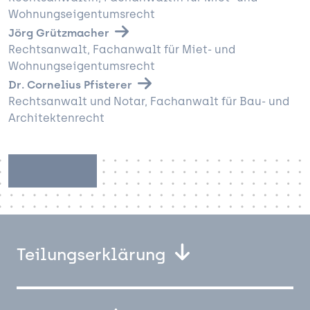
Kanzlei
Wohnungseigentumsrecht
Expertise
Jörg Grützmacher
 Bauen
Team
Rechtsanwalt, Fachanwalt für Miet- und
Wohnungseigentumsrecht
und Verwalten
Aktuelles
Dr. Cornelius Pfisterer
Notare
Karriere
Rechtsanwalt und Notar, Fachanwalt für Bau- und
Architektenrecht
Kontakt
Notarformulare
Teilungserklärung