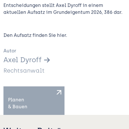
Entscheidungen stellt Axel Dyroff in einem
aktuellen Aufsatz im Grundeigentum 2026, 386 dar.
Den Aufsatz finden Sie hier.
Autor
Axel Dyroff
Rechtsanwalt
Planen
Kanzlei
& Bauen
Expertise
 Bauen
Team