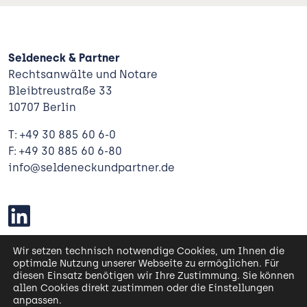
Seldeneck & Partner
Rechtsanwälte und Notare
Bleibtreustraße 33
10707 Berlin
T: +49 30 885 60 6-0
F: +49 30 885 60 6-80
info@seldeneckundpartner.de
Wir setzen technisch notwendige Cookies, um Ihnen die
Kontakt
optimale Nutzung unserer Webseite zu ermöglichen. Für
Karriere
diesen Einsatz benötigen wir Ihre Zustimmung. Sie können
allen Cookies direkt zustimmen oder die Einstellungen
anpassen.