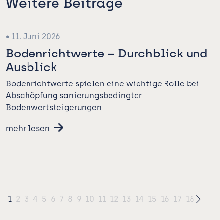
Weitere Beiträge
und Verwalten
Aktuelles
Notare
Karriere
• 11. Juni 2026
Kontakt
Bodenrichtwerte – Durchblick und
Ausblick
Notarformulare
Bodenrichtwerte spielen eine wichtige Rolle bei
Abschöpfung sanierungsbedingter
Bodenwertsteigerungen
mehr lesen
1
2
3
4
5
6
7
8
9
10
11
12
13
14
15
16
17
18