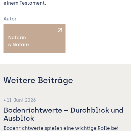
einem Testament.
Kanzlei
Autor
Expertise
 Bauen
Team
Notarin
& Notare
und Verwalten
Aktuelles
Notare
Karriere
Kontakt
Weitere Beiträge
Notarformulare
• 11. Juni 2026
Bodenrichtwerte – Durchblick und
Ausblick
Bodenrichtwerte spielen eine wichtige Rolle bei