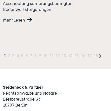
Abschöpfung sanierungsbedingter
Bodenwertsteigerungen
mehr lesen
1
2
3
4
5
6
7
8
9
10
11
12
13
14
15
16
17
18
Seldeneck & Partner
Rechtsanwälte und Notare
Bleibtreustraße 33
10707 Berlin